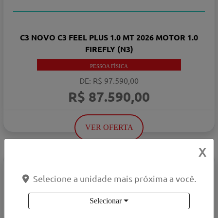
TAXA ZERO
C3 NOVO C3 FEEL PLUS 1.0 MT 2026 MOTOR 1.0
FIREFLY (N3)
PESSOA FÍSICA
DE: R$ 97.590,00
R$ 87.590,00
VER OFERTA
X
C3
XTR 1.0 MT 2026
Selecione a unidade mais próxima a você.
Selecionar