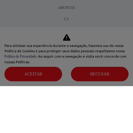
AIRCROSS
C3
UTILITÁRIOS
CITROËN JUMPY
Para otimizar sua experiência durante a navegação, fazemos uso de nossa
Política de Cookies e para proteger seus dados pessoais respeitamos nossa
CITROËN JUMPER
. Ao seguir com a navegação e visita você concorda com
Política de Privacidade
nossas Políticas.
OFERTAS
ACEITAR
RECUSAR
SEMINOVOS
COMFORT DRIVE
SERVIÇOS
CONSÓRCIO
VENDAS DIRETAS
PCD