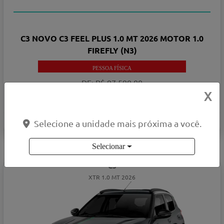
COM SEU USADO NA TROCA
C3 NOVO C3 FEEL PLUS 1.0 MT 2026 MOTOR 1.0
FIREFLY (N3)
PESSOA FÍSICA
DE: R$ 97.590,00
X
R$ 87.590,00
Selecione a unidade mais próxima a você.
VER OFERTA
Selecionar
C3
XTR 1.0 MT 2026