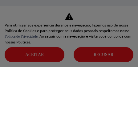
AIRCROSS
C3
Para otimizar sua experiência durante a navegação, fazemos uso de nossa
Política de Cookies e para proteger seus dados pessoais respeitamos nossa
UTILITÁRIOS
. Ao seguir com a navegação e visita você concorda com
Política de Privacidade
nossas Políticas.
CITROËN JUMPY
ACEITAR
RECUSAR
CITROËN JUMPER
OFERTAS
SEMINOVOS
COMFORT DRIVE
SERVIÇOS
CONSÓRCIO
VENDAS DIRETAS
PCD