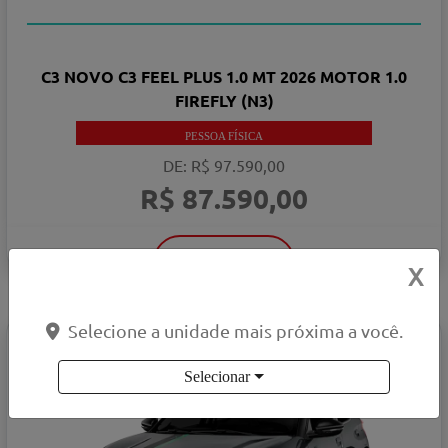
COM SEU USADO NA TROCA
C3 NOVO C3 FEEL PLUS 1.0 MT 2026 MOTOR 1.0
FIREFLY (N3)
PESSOA FÍSICA
DE: R$ 97.590,00
R$ 87.590,00
VER OFERTA
X
Selecione a unidade mais próxima a você.
C3
XTR 1.0 MT 2026
Selecionar