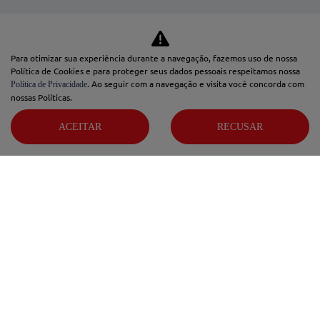
AIRCROSS
C3
Para otimizar sua experiência durante a navegação, fazemos uso de nossa
Política de Cookies e para proteger seus dados pessoais respeitamos nossa
UTILITÁRIOS
. Ao seguir com a navegação e visita você concorda com
Política de Privacidade
nossas Políticas.
CITROËN JUMPY
ACEITAR
RECUSAR
CITROËN JUMPER
OFERTAS
SEMINOVOS
COMFORT DRIVE
SERVIÇOS
CONSÓRCIO
VENDAS DIRETAS
PCD