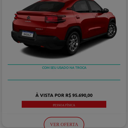
OU TAXA 0%
COM SEU USADO NA TROCA
À VISTA POR R$ 95.690,00
PESSOA FÍSICA
VER OFERTA