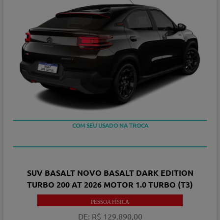
TAXA ZERO
COM SEU USADO NA TROCA
SUV BASALT NOVO BASALT DARK EDITION
TURBO 200 AT 2026 MOTOR 1.0 TURBO (T3)
PESSOA FÍSICA
DE: R$ 129.890,00