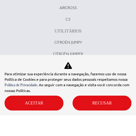
AIRCROSS
C3
UTILITÁRIOS
CITROËN JUMPY
CITROËN JUMPER
OFERTAS
Para otimizar sua experiência durante a navegação, fazemos uso de nossa
SEMINOVOS
Política de Cookies e para proteger seus dados pessoais respeitamos nossa
. Ao seguir com a navegação e visita você concorda com
Política de Privacidade
COMFORT DRIVE
nossas Políticas.
SERVIÇOS
ACEITAR
RECUSAR
CONSÓRCIO
VENDAS DIRETAS
PCD