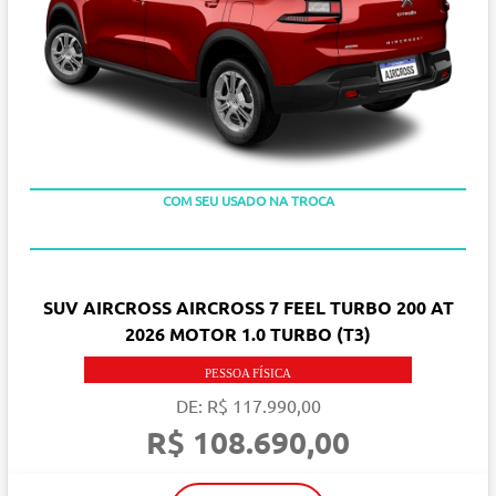
TAXA ZERO EM 12X
COM SEU USADO NA TROCA
SUV AIRCROSS AIRCROSS 7 FEEL TURBO 200 AT
2026 MOTOR 1.0 TURBO (T3)
PESSOA FÍSICA
DE: R$ 117.990,00
R$ 108.690,00