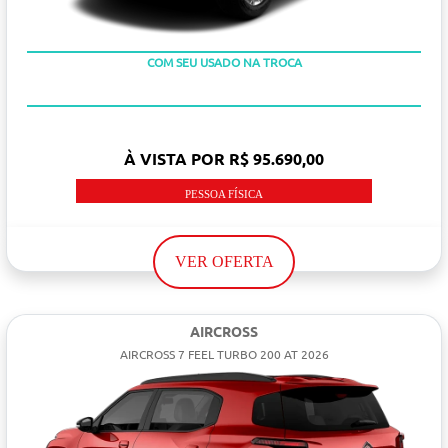
OU TAXA 0%
COM SEU USADO NA TROCA
À VISTA POR R$ 95.690,00
PESSOA FÍSICA
VER OFERTA
AIRCROSS
AIRCROSS 7 FEEL TURBO 200 AT 2026