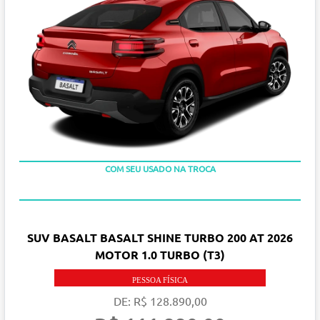
TAXA ZERO
COM SEU USADO NA TROCA
SUV BASALT BASALT SHINE TURBO 200 AT 2026
MOTOR 1.0 TURBO (T3)
PESSOA FÍSICA
DE: R$ 128.890,00