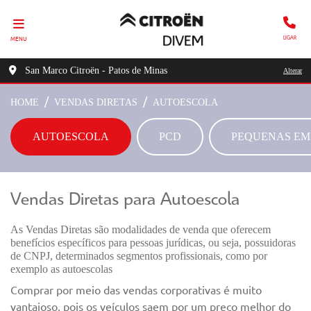
MENU
LIGAR
San Marco Citroën - Patos de Minas
Alterar
HOME
VENDAS DIRETAS
AUTOESCOLA
AUTOESCOLA
PCD
PEQUENAS EM
Vendas Diretas para Autoescola
As Vendas Diretas são modalidades de venda que oferecem
benefícios específicos para pessoas jurídicas, ou seja, possuidoras
de CNPJ, determinados segmentos profissionais, como por
exemplo as autoescolas
Comprar por meio das vendas corporativas é muito
vantajoso, pois os veículos saem por um preço melhor do