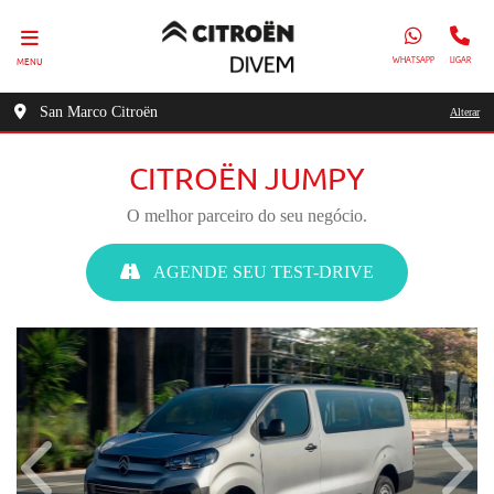
MENU
WHATSAPP
LIGAR
San Marco Citroën
Alterar
CITROËN JUMPY
O melhor parceiro do seu negócio.
AGENDE SEU TEST-DRIVE
Anterior
Próx